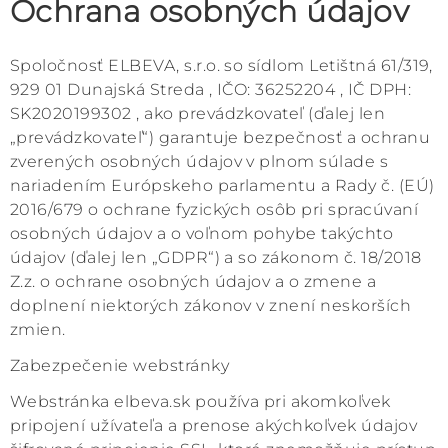
Ochrana osobných údajov
Spoločnosť ELBEVA, s.r.o. so sídlom Letištná 61/319,
929 01 Dunajská Streda , IČO: 36252204 , IČ DPH:
SK2020199302 , ako prevádzkovateľ (ďalej len
„prevádzkovateľ“) garantuje bezpečnosť a ochranu
zverených osobných údajov v plnom súlade s
nariadením Európskeho parlamentu a Rady č. (EÚ)
2016/679 o ochrane fyzických osôb pri spracúvaní
osobných údajov a o voľnom pohybe takýchto
údajov (ďalej len „GDPR“) a so zákonom č. 18/2018
Z.z. o ochrane osobných údajov a o zmene a
doplnení niektorých zákonov v znení neskorších
zmien.
Zabezpečenie webstránky
Webstránka elbeva.sk používa pri akomkoľvek
pripojení užívateľa a prenose akýchkoľvek údajov