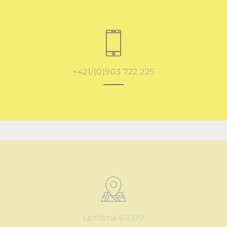
+421/(0)903 722 225
Letištná 61/319