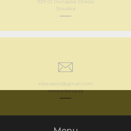
929 01 Dunajská Streda
Slovakia
elbevasro@gmail.com
www.elbeva.sk
Menu